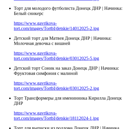
Торт для молодого футболиста Донецк ДНР | Начинка:
Белый сникерс
https://www.gavrikova-
tort.com/images/TortbI/detskie/14012025-2.jpg
Детский торт для Матвея Донецк ДНР | Начинка:
Молочная девочка с вишней
https://www.gavrikova-
tort.com/images/TortbI/detskie/03012025-5.jpg
Детский торт Соник на заказ Донецк ДНР | Начинка:
Фруктовая симфония с малиной
https://www.gavrikova-
tort.com/images/TortbI/detskie/03012025-2.jpg
Торт Трансформеры для именинника Кирилла Донецк
ДНР
https://www.gavrikova-
tort.com/images/TortbI/detskie/18112024-1.jpg
Торт для выписки из роддома Донецк ДНР | Начинка