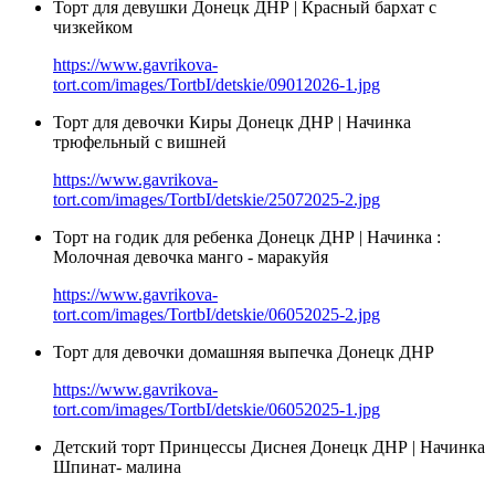
Торт для девушки Донецк ДНР | Красный бархат с
чизкейком
https://www.gavrikova-
tort.com/images/TortbI/detskie/09012026-1.jpg
Торт для девочки Киры Донецк ДНР | Начинка
трюфельный с вишней
https://www.gavrikova-
tort.com/images/TortbI/detskie/25072025-2.jpg
Торт на годик для ребенка Донецк ДНР | Начинка :
Молочная девочка манго - маракуйя
https://www.gavrikova-
tort.com/images/TortbI/detskie/06052025-2.jpg
Торт для девочки домашняя выпечка Донецк ДНР
https://www.gavrikova-
tort.com/images/TortbI/detskie/06052025-1.jpg
Детский торт Принцессы Диснея Донецк ДНР | Начинка
Шпинат- малина